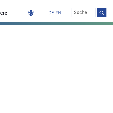
iere
DE
EN