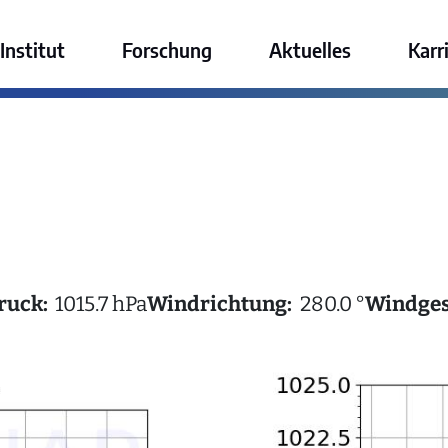
ktur GmbH
Institut
Forschung
Aktuelles
Karr
ruck:
1015.7 hPa
Windrichtung:
280.0 °
Windges