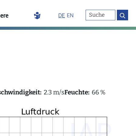
iere
DE
EN
chwindigkeit:
2.3 m/s
Feuchte:
66 %