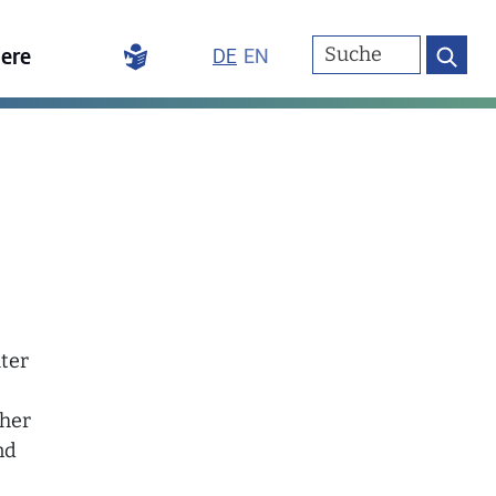
iere
DE
EN
ter
cher
nd