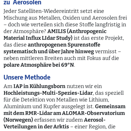
zu Aerosolen
Jeder Satelliten-Wiedereintritt setzt eine
Mischung aus Metallen, Oxiden und Aerosolen frei
– doch wie verteilen sich diese Stoffe langfristig in
der Atmosphäre?
AMILIS (Anthropogenic
Material Influx LIdar Study)
ist das erste Projekt,
das diese
anthropogenen Spurenstoffe
systematisch und über Jahre hinweg
vermisst –
neben mittleren Breiten auch mit Fokus auf die
polare Atmosphäre bei 69°N
.
Unsere Methode
Am
IAP in Kühlungsborn
nutzen wir ein
Hochleistungs-Multi-Spezies-Lidar
, das speziell
für die Detektion von Metallen wie Lithium,
Aluminium und Kupfer ausgelegt ist.
Gemeinsam
mit dem RMR-Lidar am ALOMAR-Observatorium
(Norwegen)
erfassen wir zudem
Aerosol-
Verteilungen in der Arktis
– einer Region, die