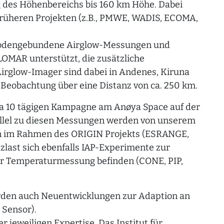
g des Höhenbereichs bis 160 km Höhe. Dabei
 früheren Projekten (z.B., PMWE, WADIS, ECOMA,
bodengebundene Airglow-Messungen und
MAR unterstützt, die zusätzliche
 Airglow-Imager sind dabei in Andenes, Kiruna
e Beobachtung über eine Distanz von ca. 250 km.
a 10 tägigen Kampagne am Anøya Space auf der
allel zu diesen Messungen werden von unserem
n im Rahmen des ORIGIN Projekts (ESRANGE,
last sich ebenfalls IAP-Experimente zur
zur Temperaturmessung befinden (CONE, PIP,
rden auch Neuentwicklungen zur Adaption an
Sensor).
 jeweiligen Expertise. Das Institut für