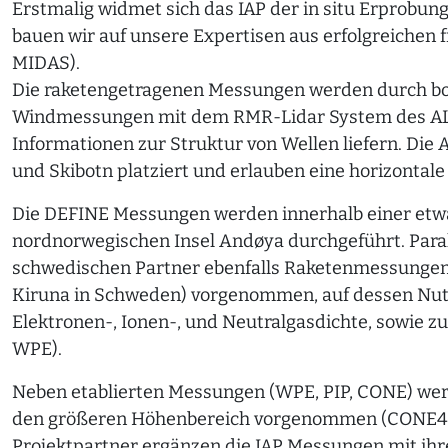
Erstmalig widmet sich das IAP der in situ Erprobun
bauen wir auf unsere Expertisen aus erfolgreichen
MIDAS).
Die raketengetragenen Messungen werden durch 
Windmessungen mit dem RMR-Lidar System des ALO
Informationen zur Struktur von Wellen liefern. Die
und Skibotn platziert und erlauben eine horizontal
Die DEFINE Messungen werden innerhalb einer etw
nordnorwegischen Insel Andøya durchgeführt. Par
schwedischen Partner ebenfalls Raketenmessunge
Kiruna in Schweden) vorgenommen, auf dessen Nutz
Elektronen-, Ionen-, und Neutralgasdichte, sowie 
WPE).
Neben etablierten Messungen (WPE, PIP, CONE) we
den größeren Höhenbereich vorgenommen (CONE4 
Projektpartner ergänzen die IAP Messungen mit ihrer