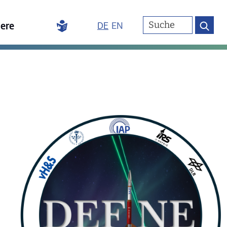
iere
DE
EN