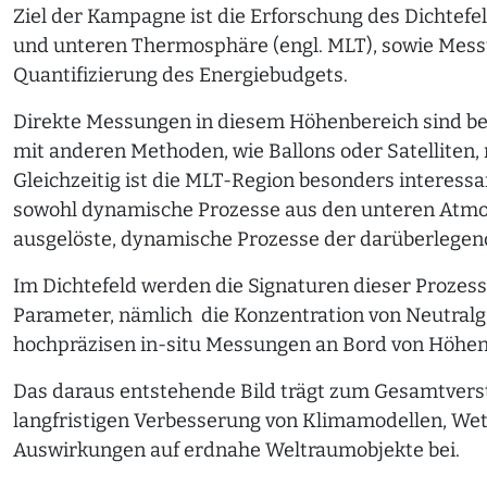
Ziel der Kampagne ist die Erforschung des Dichtef
und unteren Thermosphäre (engl. MLT), sowie Me
Quantifizierung des Energiebudgets.
Direkte Messungen in diesem Höhenbereich sind bes
mit anderen Methoden, wie Ballons oder Satelliten, 
Gleichzeitig ist die MLT-Region besonders interes
sowohl dynamische Prozesse aus den unteren Atmo
ausgelöste, dynamische Prozesse der darüberlege
Im Dichtefeld werden die Signaturen dieser Prozesse
Parameter, nämlich die Konzentration von Neutral
hochpräzisen in-situ Messungen an Bord von Höhe
Das daraus entstehende Bild trägt zum Gesamtvers
langfristigen Verbesserung von Klimamodellen, We
Auswirkungen auf erdnahe Weltraumobjekte bei.